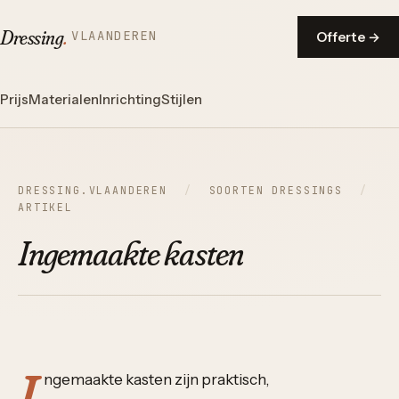
Dressing
.
VLAANDEREN
Offerte →
Prijs
Materialen
Inrichting
Stijlen
DRESSING.VLAANDEREN
/
SOORTEN DRESSINGS
/
ARTIKEL
Ingemaakte kasten
I
ngemaakte kasten zijn praktisch,