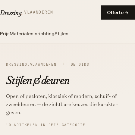
Dressing
.
VLAANDEREN
Offerte →
Prijs
Materialen
Inrichting
Stijlen
DRESSING.VLAANDEREN
/
DE GIDS
Stijlen & deuren
Open of gesloten, klassiek of modern, schuif- of
zweefdeuren — de zichtbare keuzes die karakter
geven.
10 ARTIKELEN IN DEZE CATEGORIE