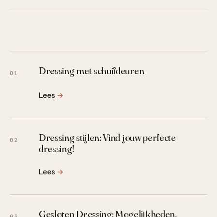
Dressing met schuifdeuren
01
Lees
→
Dressing stijlen: Vind jouw perfecte
02
dressing!
Lees
→
Gesloten Dressing: Mogelijkheden,
03